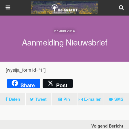
27 Juni 2014
Aanmelding Nieuwsbrief
[wysija_form id=”1″]
Share
Post
Delen
Tweet
Pin
E-mailen
SMS
Volgend Bericht